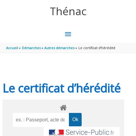
Aller au contenu
Aller au pied de page
Thénac
MENU
PRINCIPAL
Accueil
Démarches
Autres démarches
Le certificat d’hérédité
Le certificat d’hérédité