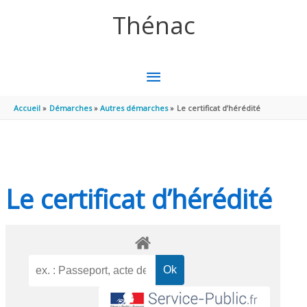
Aller au contenu
Aller au pied de page
Thénac
MENU
PRINCIPAL
Accueil
Démarches
Autres démarches
Le certificat d’hérédité
Le certificat d’hérédité