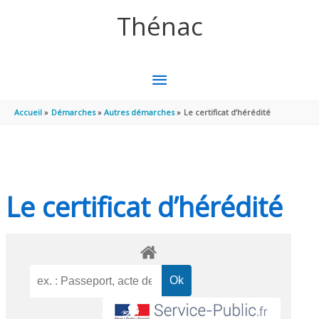
Aller au contenu
Aller au pied de page
Thénac
MENU
PRINCIPAL
Accueil
Démarches
Autres démarches
Le certificat d’hérédité
Le certificat d’hérédité