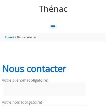
Panneau de gestion des cookies
Aller au contenu
Aller au pied de page
Thénac
MENU
PRINCIPAL
Accueil
Nous contacter
Nous contacter
Votre prénom (obligatoire)
Votre nom (obligatoire)