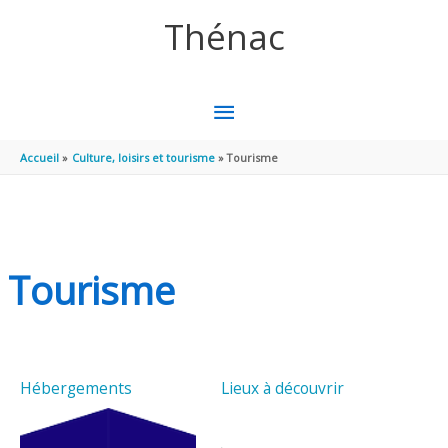
Aller au contenu
Aller au pied de page
Thénac
MENU
PRINCIPAL
Accueil
Culture, loisirs et tourisme
Tourisme
Tourisme
Hébergements
Lieux à découvrir