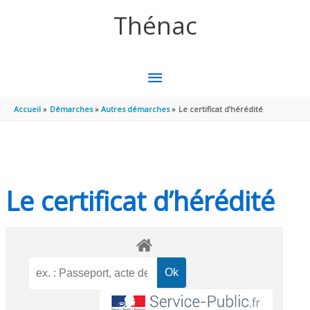
Aller au contenu
Aller au pied de page
Thénac
MENU
PRINCIPAL
Accueil
Démarches
Autres démarches
Le certificat d’hérédité
Le certificat d’hérédité