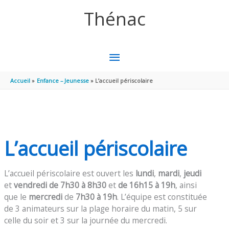
Aller au contenu
Aller au pied de page
Thénac
MENU
PRINCIPAL
Accueil
Enfance – Jeunesse
L’accueil périscolaire
L’accueil périscolaire
L’accueil périscolaire est ouvert les
lundi
,
mardi
,
jeudi
et
vendredi
de 7h30 à 8h30
et
de 16h15 à 19h
, ainsi
que le
mercredi
de
7h30 à 19h
. L’équipe est constituée
de 3 animateurs sur la plage horaire du matin, 5 sur
celle du soir et 3 sur la journée du mercredi.