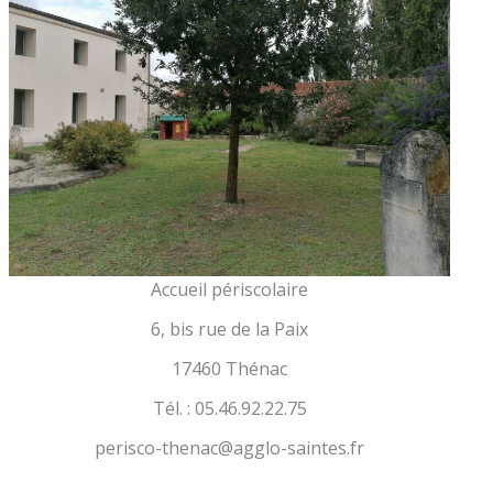
Accueil périscolaire
6, bis rue de la Paix
17460 Thénac
Tél. : 05.46.92.22.75
perisco-thenac@agglo-saintes.fr