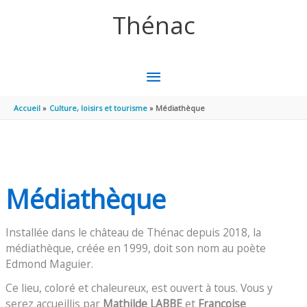
Aller au contenu
Aller au pied de page
Thénac
MENU
PRINCIPAL
Accueil
Culture, loisirs et tourisme
Médiathèque
Médiathèque
Installée dans le château de Thénac depuis 2018, la
médiathèque, créée en 1999, doit son nom au poète
Edmond Maguier.
Ce lieu, coloré et chaleureux, est ouvert à tous. Vous y
serez accueillis par
Mathilde LABBE
et
Françoise