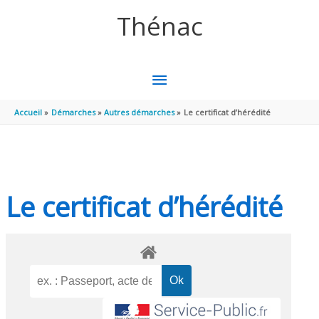
Aller au contenu
Aller au pied de page
Thénac
MENU
PRINCIPAL
Accueil
Démarches
Autres démarches
Le certificat d’hérédité
Le certificat d’hérédité