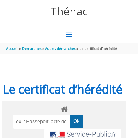
Aller au contenu
Aller au pied de page
Thénac
MENU
PRINCIPAL
Accueil
Démarches
Autres démarches
Le certificat d’hérédité
Le certificat d’hérédité