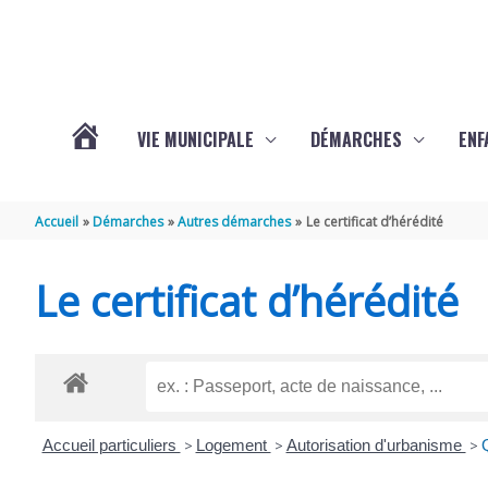
Aller au contenu
Aller au pied de page
VIE MUNICIPALE
DÉMARCHES
ENF
ACTUALITÉS
Accueil
Démarches
Autres démarches
Le certificat d’hérédité
DE
Le certificat d’hérédité
THÉNAC
Accueil particuliers
>
Logement
>
Autorisation d'urbanisme
>
Q