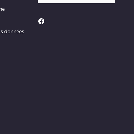
rme
Facebook
es données