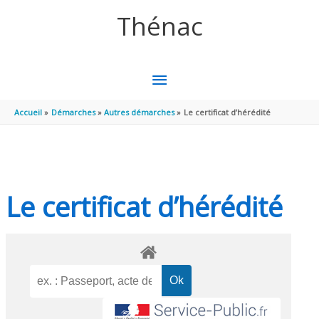
Aller au contenu
Aller au pied de page
Thénac
MENU
PRINCIPAL
Accueil
Démarches
Autres démarches
Le certificat d’hérédité
Le certificat d’hérédité