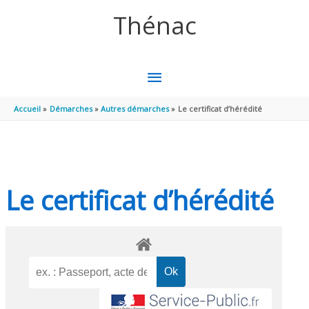
Aller au contenu
Aller au pied de page
Thénac
MENU
PRINCIPAL
Accueil
Démarches
Autres démarches
Le certificat d’hérédité
Le certificat d’hérédité