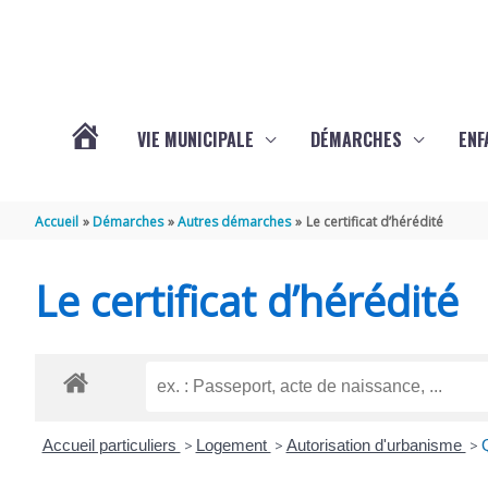
Aller au contenu
Aller au pied de page
VIE MUNICIPALE
DÉMARCHES
ENF
ACTUALITÉS
Accueil
Démarches
Autres démarches
Le certificat d’hérédité
DE
Le certificat d’hérédité
THÉNAC
Accueil particuliers
>
Logement
>
Autorisation d'urbanisme
>