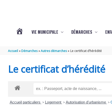
Aller au contenu
Aller au pied de page
VIE MUNICIPALE
DÉMARCHES
ENF
ACTUALITÉS
Accueil
Démarches
Autres démarches
Le certificat d’hérédité
DE
Le certificat d’hérédité
THÉNAC
Accueil particuliers
>
Logement
>
Autorisation d'urbanisme
>