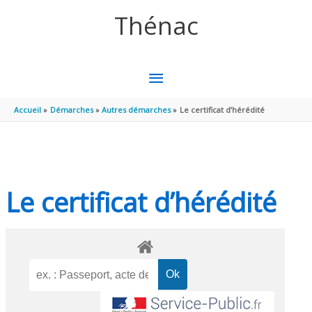
Aller au contenu
Aller au pied de page
Thénac
MENU
PRINCIPAL
Accueil
Démarches
Autres démarches
Le certificat d’hérédité
Le certificat d’hérédité