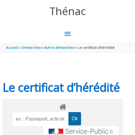
Aller au contenu
Aller au pied de page
Thénac
MENU
PRINCIPAL
Accueil
Démarches
Autres démarches
Le certificat d’hérédité
Le certificat d’hérédité