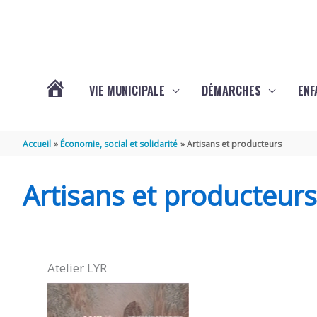
Aller au contenu
Aller au pied de page
VIE MUNICIPALE
DÉMARCHES
ENF
ACTUALITÉS
Accueil
Économie, social et solidarité
Artisans et producteurs
DE
Artisans et producteurs
THÉNAC
Atelier LYR