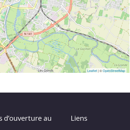
Leaflet
| ©
OpenStreetMap
s d’ouverture au
Liens