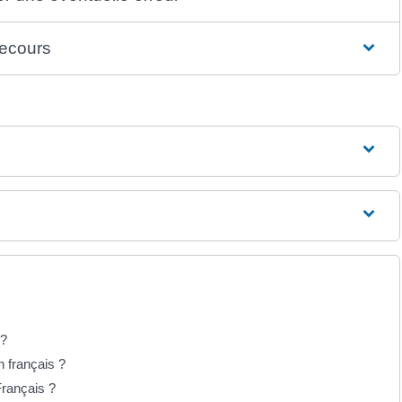
recours
 ?
n français ?
rançais ?