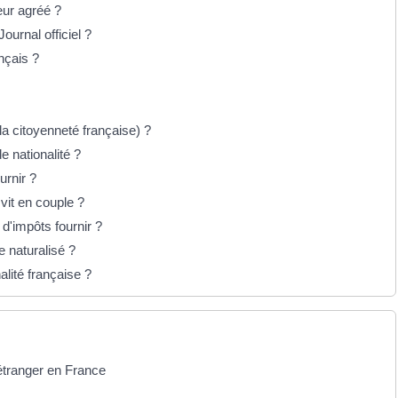
eur agréé ?
ournal officiel ?
nçais ?
la citoyenneté française) ?
de nationalité ?
urnir ?
 vit en couple ?
 d'impôts fournir ?
e naturalisé ?
alité française ?
 étranger en France