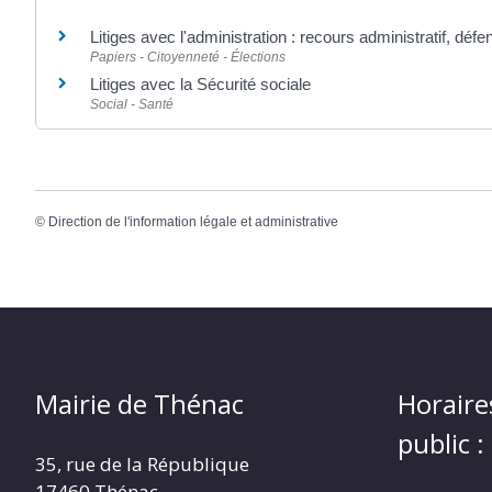
Litiges avec l'administration : recours administratif, défe
Papiers - Citoyenneté - Élections
Litiges avec la Sécurité sociale
Social - Santé
©
Direction de l'information légale et administrative
Mairie de Thénac
Horaire
public :
35, rue de la République
17460 Thénac