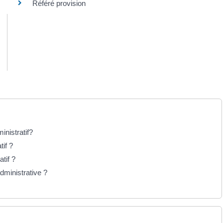
Référé provision
inistratif?
if ?
tif ?
dministrative ?