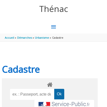
Aller au contenu
Aller au pied de page
Thénac
MENU
PRINCIPAL
Accueil
Démarches
Urbanisme
Cadastre
Cadastre