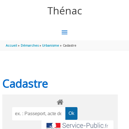
Aller au contenu
Aller au pied de page
Thénac
MENU
PRINCIPAL
Accueil
Démarches
Urbanisme
Cadastre
Cadastre