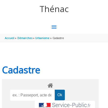
Aller au contenu
Aller au pied de page
Thénac
MENU
PRINCIPAL
Accueil
Démarches
Urbanisme
Cadastre
Cadastre