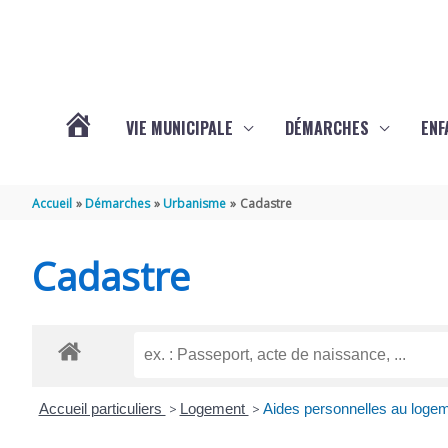
Aller au contenu
Aller au pied de page
VIE MUNICIPALE
DÉMARCHES
ENF
ACTUALITÉS
Accueil
Démarches
Urbanisme
Cadastre
DE
Cadastre
THÉNAC
Accueil particuliers
>
Logement
>
Aides personnelles au loge