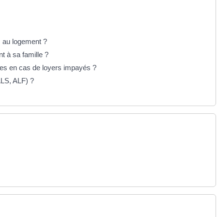
s au logement ?
t à sa famille ?
ues en cas de loyers impayés ?
ALS, ALF) ?