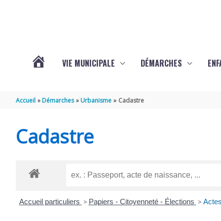
Aller au contenu
Aller au pied de page
VIE MUNICIPALE
DÉMARCHES
ENF
ACTUALITÉS
Accueil
Démarches
Urbanisme
Cadastre
DE
Cadastre
THÉNAC
Accueil particuliers
>
Papiers - Citoyenneté - Élections
>
Actes 