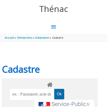
Aller au contenu
Aller au pied de page
Thénac
MENU
PRINCIPAL
Accueil
Démarches
Urbanisme
Cadastre
Cadastre