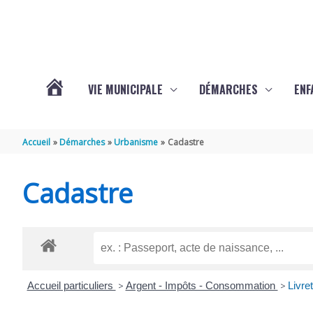
Aller au contenu
Aller au pied de page
VIE MUNICIPALE
DÉMARCHES
ENF
ACTUALITÉS
Accueil
Démarches
Urbanisme
Cadastre
DE
Cadastre
THÉNAC
Accueil particuliers
>
Argent - Impôts - Consommation
>
Livre