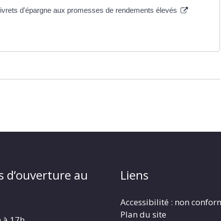
s livrets d'épargne aux promesses de rendements élevés
s d’ouverture au
Liens
Accessibilité : non confo
Plan du site
h à 17h