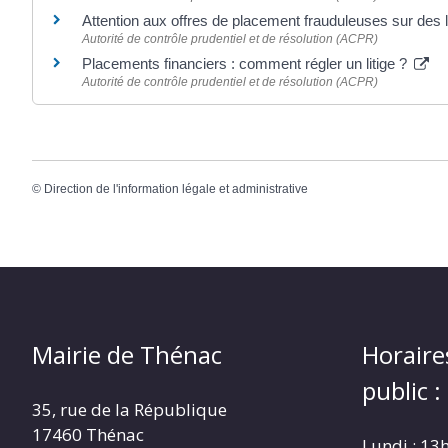
Attention aux offres de placement frauduleuses sur de
Autorité de contrôle prudentiel et de résolution (ACPR)
Placements financiers : comment régler un litige ?
Autorité de contrôle prudentiel et de résolution (ACPR)
©
Direction de l'information légale et administrative
Mairie de Thénac
Horaire
public :
35, rue de la République
17460 Thénac
Lundi : 13