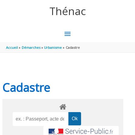
Aller au contenu
Aller au pied de page
Thénac
MENU
PRINCIPAL
Accueil
Démarches
Urbanisme
Cadastre
Cadastre