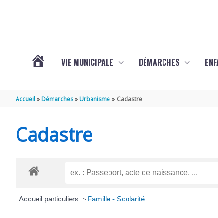
Aller au contenu
Aller au pied de page
VIE MUNICIPALE
DÉMARCHES
ENF
ACTUALITÉS
Accueil
Démarches
Urbanisme
Cadastre
DE
Cadastre
THÉNAC
Accueil particuliers
>
Famille - Scolarité