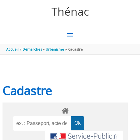
Aller au contenu
Aller au pied de page
Thénac
MENU
PRINCIPAL
Accueil
Démarches
Urbanisme
Cadastre
Cadastre