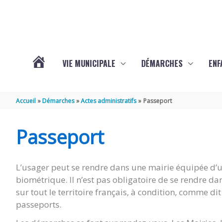
Aller au contenu
Aller au pied de page
VIE MUNICIPALE
DÉMARCHES
ENF
ACTUALITÉS
Accueil
Démarches
Actes administratifs
Passeport
DE
Passeport
THÉNAC
L’usager peut se rendre dans une mairie équipée d’un
biométrique. Il n’est pas obligatoire de se rendre d
sur tout le territoire français, à condition, comme d
passeports.