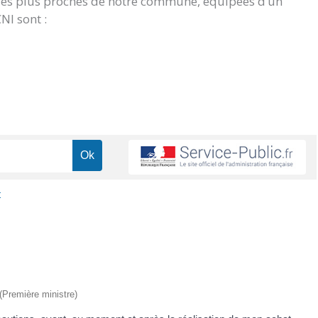
 les plus proches de notre commune, équipées d’un
NI sont :
t
 (Première ministre)