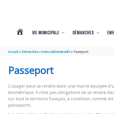
Aller au contenu
Aller au pied de page
VIE MUNICIPALE
DÉMARCHES
ENF
ACTUALITÉS
Accueil
Démarches
Actes administratifs
Passeport
DE
Passeport
THÉNAC
L’usager peut se rendre dans une mairie équipée d’un
biométrique. Il n’est pas obligatoire de se rendre d
sur tout le territoire français, à condition, comme d
passeports.