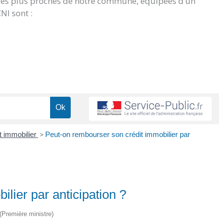
 les plus proches de notre commune, équipées d’un
NI sont :
t immobilier
>
Peut-on rembourser son crédit immobilier par
lier par anticipation ?
 (Première ministre)