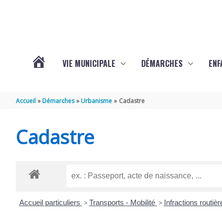
Aller au contenu
Aller au pied de page
VIE MUNICIPALE
DÉMARCHES
ENF
ACTUALITÉS
Accueil
Démarches
Urbanisme
Cadastre
DE
Cadastre
THÉNAC
Accueil particuliers
>
Transports - Mobilité
>
Infractions routiè