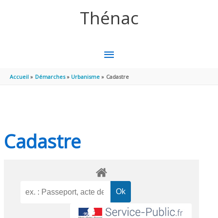
Aller au contenu
Aller au pied de page
Thénac
MENU
PRINCIPAL
Accueil
Démarches
Urbanisme
Cadastre
Cadastre