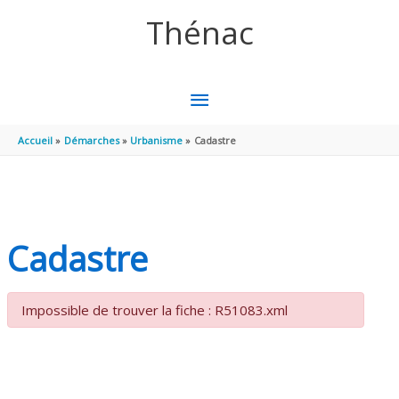
Aller au contenu
Aller au pied de page
Thénac
MENU
PRINCIPAL
Accueil
Démarches
Urbanisme
Cadastre
Cadastre
Impossible de trouver la fiche : R51083.xml