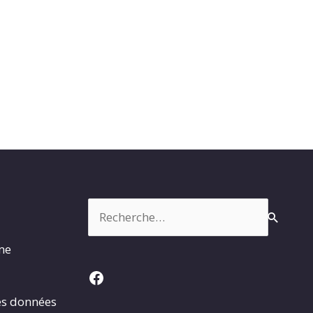
Rechercher :
rme
Facebook
es données