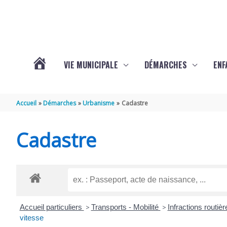
Aller au contenu
Aller au pied de page
VIE MUNICIPALE
DÉMARCHES
ENF
ACTUALITÉS
Accueil
Démarches
Urbanisme
Cadastre
DE
Cadastre
THÉNAC
Accueil particuliers
>
Transports - Mobilité
>
Infractions routiè
vitesse