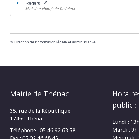
Radars
Ministère chargé de l'intérieur
©
Direction de l'information légale et administrative
Mairie de Thénac
Horaire
public :
35, rue de la République
17460 Thénac
Lundi : 13
Mardi : 9h
Téléphone : 05.46.92.63.58
Mercredi :
Fax : 05.92.46.68.45