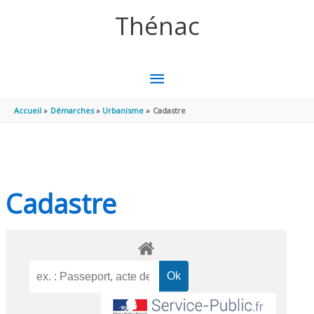
Aller au contenu
Aller au pied de page
Thénac
MENU
PRINCIPAL
Accueil
Démarches
Urbanisme
Cadastre
Cadastre