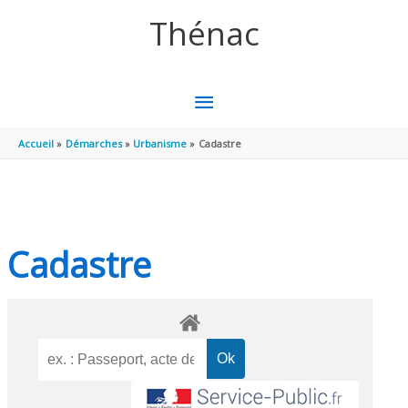
Aller au contenu
Aller au pied de page
Thénac
MENU
PRINCIPAL
Accueil
Démarches
Urbanisme
Cadastre
Cadastre