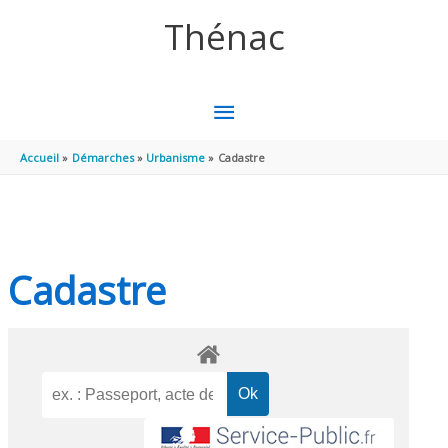
Aller au contenu
Aller au pied de page
Thénac
MENU
PRINCIPAL
Accueil
Démarches
Urbanisme
Cadastre
Cadastre