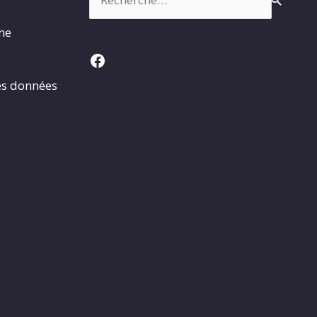
rme
Facebook
es données