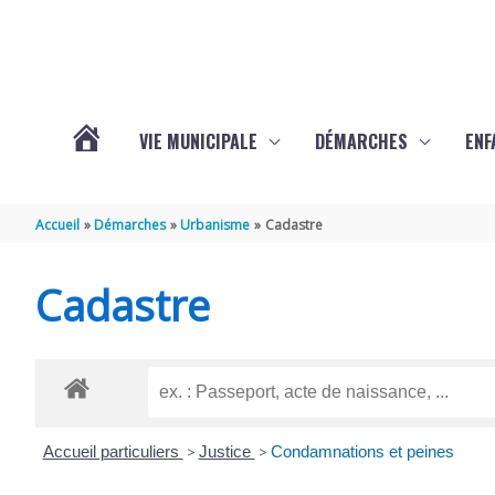
Aller au contenu
Aller au pied de page
VIE MUNICIPALE
DÉMARCHES
ENF
ACTUALITÉS
Accueil
Démarches
Urbanisme
Cadastre
DE
Cadastre
THÉNAC
Accueil particuliers
>
Justice
>
Condamnations et peines