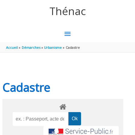
Aller au contenu
Aller au pied de page
Thénac
MENU
PRINCIPAL
Accueil
Démarches
Urbanisme
Cadastre
Cadastre