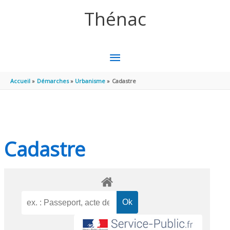
Aller au contenu
Aller au pied de page
Thénac
MENU
PRINCIPAL
Accueil
Démarches
Urbanisme
Cadastre
Cadastre