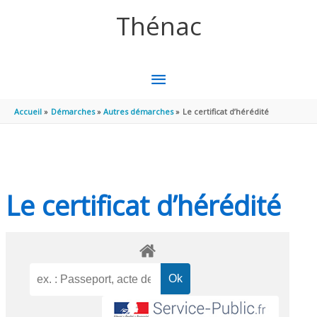
Aller au contenu
Aller au pied de page
Thénac
MENU
PRINCIPAL
Accueil
Démarches
Autres démarches
Le certificat d’hérédité
Le certificat d’hérédité