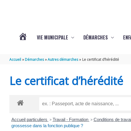
Aller au contenu
Aller au pied de page
VIE MUNICIPALE
DÉMARCHES
ENF
ACTUALITÉS
Accueil
Démarches
Autres démarches
Le certificat d’hérédité
DE
Le certificat d’hérédité
THÉNAC
Accueil particuliers
>
Travail - Formation
>
Conditions de travai
grossesse dans la fonction publique ?