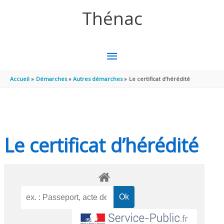
Aller au contenu
Aller au pied de page
Thénac
MENU
PRINCIPAL
Accueil
Démarches
Autres démarches
Le certificat d’hérédité
Le certificat d’hérédité