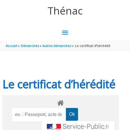
Aller au contenu
Aller au pied de page
Thénac
MENU
PRINCIPAL
Accueil
Démarches
Autres démarches
Le certificat d’hérédité
Le certificat d’hérédité