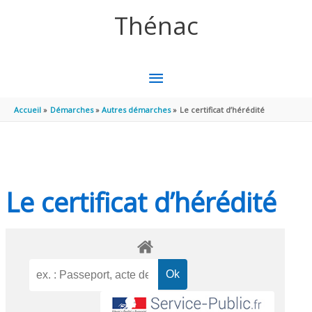
Aller au contenu
Aller au pied de page
Thénac
MENU
PRINCIPAL
Accueil
Démarches
Autres démarches
Le certificat d’hérédité
Le certificat d’hérédité