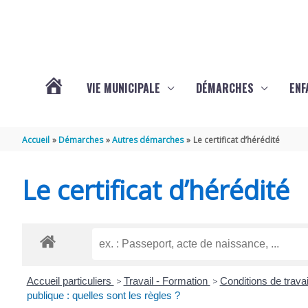
Aller au contenu
Aller au pied de page
VIE MUNICIPALE
DÉMARCHES
ENF
ACTUALITÉS
Accueil
Démarches
Autres démarches
Le certificat d’hérédité
DE
Le certificat d’hérédité
THÉNAC
Accueil particuliers
>
Travail - Formation
>
Conditions de travai
publique : quelles sont les règles ?