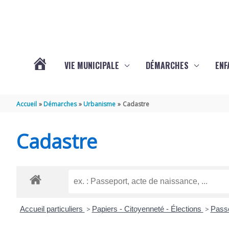
Aller au contenu
Aller au pied de page
VIE MUNICIPALE
DÉMARCHES
ENF
ACTUALITÉS
Accueil
Démarches
Urbanisme
Cadastre
DE
Cadastre
THÉNAC
Accueil particuliers
>
Papiers - Citoyenneté - Élections
>
Pass