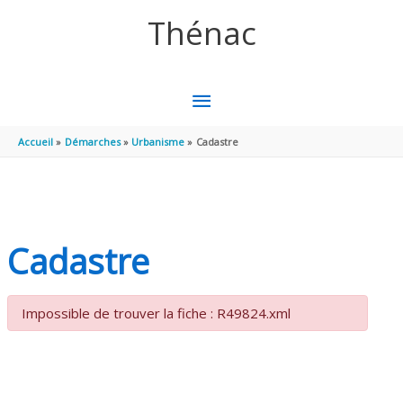
Aller au contenu
Aller au pied de page
Thénac
MENU
PRINCIPAL
Accueil
Démarches
Urbanisme
Cadastre
Cadastre
Impossible de trouver la fiche : R49824.xml